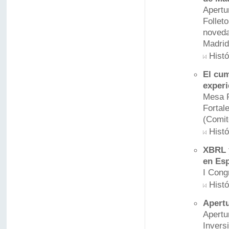
Apertu
Folleto
noveda
Madrid
Histó
El cum
experi
Mesa R
Fortal
(Comit
Histó
XBRL y
en Es
I Cong
Histó
Apertu
Apertu
Invers