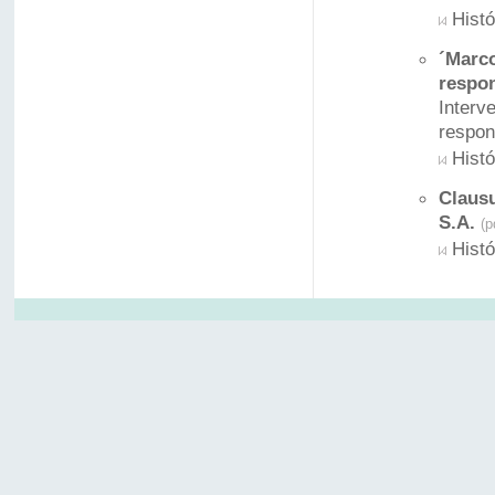
Histó
´Marco
respo
Interv
respon
Histó
Clausu
S.A.
(p
Histó