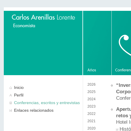
“Inver
2026
Inicio
Corpo
2025
Perfil
Confe
2024
Conferencias, escritos y entrevistas
2023
Apertu
Enlaces relacionados
2022
retos 
2021
Hotel 
Histó
2020