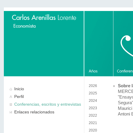
Sobre l
2026
Inicio
MERCE
2025
Perfil
"Ensayo
2024
Segura
Conferencias, escritos y entrevistas
2023
Maurici
Enlaces relacionados
Antoni 
2022
2021
2020